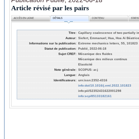
Article révisé par les pairs
ACCÈS EN LIGNE
DÉTAILS
CONTENU
STATI
Titre:
Capillary coalescence of two partially 
Auteur:
Siefert, Emmanuel; Hua, Hoa Ai Béatrice
Informations sur la publication:
Extreme mechanics letters, 55, 101823
Statut de publication:
Publié, 2022-06-18
Sujet CREF:
Mécanique des fluides
Mécanique des milieux continus
Elasticité
Note générale:
SCOPUS: ar.j
Langue:
Anglais
Identificateurs:
urn:issn:2352-4316
info:doi/10.1016/j.eml.2022.101823
info:pii/S2352431622001298
info:scp/85133182161