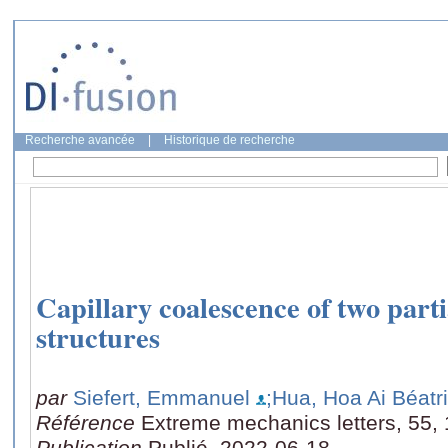
Recherche avancée
|
Historique de recherche
Capillary coalescence of two part
structures
par
Siefert, Emmanuel
;Hua, Hoa Ai Béatr
Référence
Extreme mechanics letters, 55,
Publication
Publié, 2022-06-18