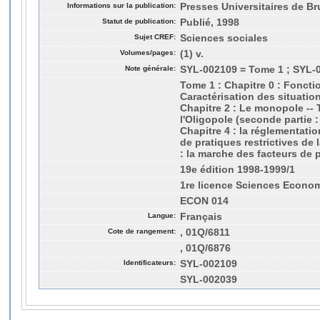
Informations sur la publication:
Presses Universitaires de Bru
Statut de publication:
Publié, 1998
Sujet CREF:
Sciences sociales
Volumes/pages:
(1) v.
Note générale:
SYL-002109 = Tome 1 ; SYL-
Tome 1 : Chapitre 0 : Foncti
Caractérisation des situatio
Chapitre 2 : Le monopole -- 
l'Oligopole (seconde partie :
Chapitre 4 : la réglementati
de pratiques restrictives de 
: la marche des facteurs de 
19e édition 1998-1999/1
1re licence Sciences Econo
ECON 014
Langue:
Français
Cote de rangement:
, 01Q/6811
, 01Q/6876
Identificateurs:
SYL-002109
SYL-002039