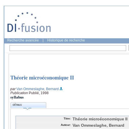
Recherche avancée
|
Historique de recherche
Théorie microéconomique II
par
Van Ommeslaghe, Bernard
Publication
Publié, 1998
syllabus
DÉTAILS
Titre:
Théorie microéconomique II
Auteur:
Van Ommeslaghe, Bernard