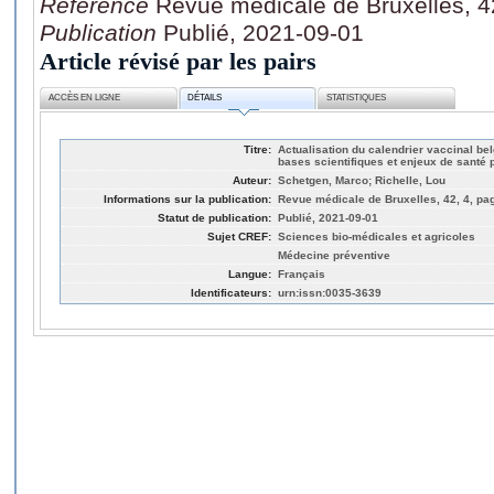
Référence
Revue médicale de Bruxelles, 4
Publication
Publié, 2021-09-01
Article révisé par les pairs
ACCÈS EN LIGNE
DÉTAILS
STATISTIQUES
Titre:
Actualisation du calendrier vaccinal be
bases scientifiques et enjeux de santé 
Auteur:
Schetgen, Marco; Richelle, Lou
Informations sur la publication:
Revue médicale de Bruxelles, 42, 4, pa
Statut de publication:
Publié, 2021-09-01
Sujet CREF:
Sciences bio-médicales et agricoles
Médecine préventive
Langue:
Français
Identificateurs:
urn:issn:0035-3639