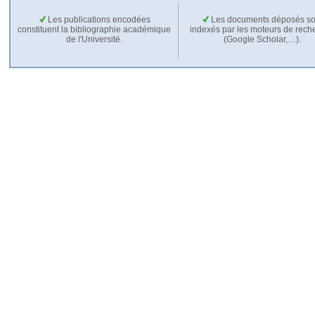
Les publications encodées
Les documents déposés so
constituent la bibliographie académique
indexés par les moteurs de rech
de l'Université.
(Google Scholar,…).