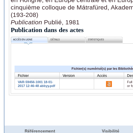
cinquième colloque de Mátrafüred, Akadem
(193-208)
Publication
Publié, 1981
Publication dans des actes
ACCÈS EN LIGNE
DÉTAILS
STATISTIQUES
Fichier(s) numérisé(s) par les Biblioth
Fichier
Version
Accès
Des
VAR-59456-1001 18-01-
Full
2017 12-46-48 abbyy.pdf
or f
Référencement
Visibilité