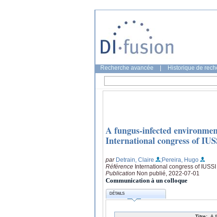
Recherche avancée
|
Historique de rec
A fungus-infected environment
International congress of IU
par
Detrain, Claire
;Pereira, Hugo
Référence
International congress of IUSS
Publication
Non publié, 2022-07-01
Communication à un colloque
DÉTAILS
Titre:
A 