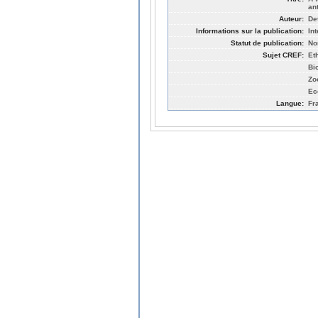
an
Auteur:
De
Informations sur la publication:
In
Statut de publication:
No
Sujet CREF:
Et
Bi
Zo
Ec
Langue:
Fr