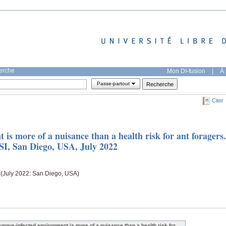
herche
Mon DI-fusion
|
À 
Passe-partout
Citer
 is more of a nuisance than a health risk for ant foragers.
SSI, San Diego, USA, July 2022
I (July 2022: San Diego, USA)
fungus-infected environment is more of a nuisance than a health risk for