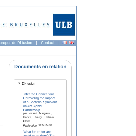
propos de DI-fusion
|
Contact
|
Documents en relation
DI-fusion
Infected Connections:
Unraveling the Impact
of a Bacterial Symbiont
on Ant-Aphid
Partnership.
par Jossart, Margaux ,
Hance, Thierry , Detrain,
Claire
2025-05-30
Publication
What future for ant-
aphid mutualism? The