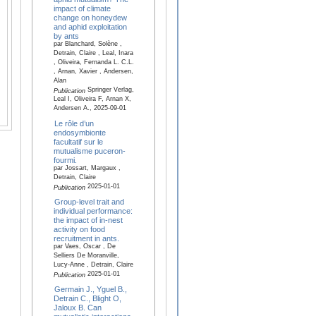
impact of climate
change on honeydew
and aphid exploitation
by ants
par Blanchard, Solène ,
Detrain, Claire , Leal, Inara
, Oliveira, Fernanda L. C.L.
, Arnan, Xavier , Andersen,
Alan
Springer Verlag,
Publication
Leal I, Oliveira F, Arnan X,
Andersen A., 2025-09-01
Le rôle d’un
endosymbionte
facultatif sur le
mutualisme puceron-
fourmi.
par Jossart, Margaux ,
Detrain, Claire
2025-01-01
Publication
Group-level trait and
individual performance:
the impact of in-nest
activity on food
recruitment in ants.
par Vaes, Oscar , De
Selliers De Moranville,
Lucy-Anne , Detrain, Claire
2025-01-01
Publication
Germain J., Yguel B.,
Detrain C., Blight O,
Jaloux B. Can