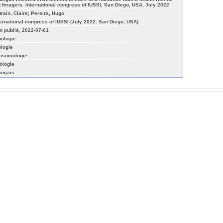
t foragers. International congress of IUSSI, San Diego, USA, July 2022
train, Claire; Pereira, Hugo
ternational congress of IUSSI (July 2022: San Diego, USA)
n publié, 2022-07-01
hologie
ologie
osociologie
ologie
ançais