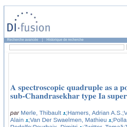
Recherche avancée
|
Historique de recherche
A spectroscopic quadruple as a po
sub-Chandrasekhar type Ia supe
par
Merle, Thibault
;Hamers, Adrian A.S.
;
Alain
;Van Der Swaelmen, Mathieu
;Poll
Rodolfo
;Pourbaix, Dimitri
;Zwitter, Tomaž
;