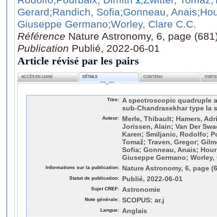
Gerard
;Randich, Sofia
;Gonneau, Anais
;Ho
Giuseppe Germano
;Worley, Clare C.C.
Référence
Nature Astronomy, 6, page (681
Publication
Publié, 2022-06-01
Article révisé par les pairs
ACCÈS EN LIGNE
DÉTAILS
CONTENU
STATI
Titre:
A spectroscopic quadruple a
sub-Chandrasekhar type Ia 
Auteur:
Merle, Thibault; Hamers, Adr
Jorissen, Alain; Van Der Swa
Karen; Smiljanic, Rodolfo; Po
Tomaž; Traven, Gregor; Gilm
Sofia; Gonneau, Anais; Hour
Giuseppe Germano; Worley, 
Informations sur la publication:
Nature Astronomy, 6, page (
Statut de publication:
Publié, 2022-06-01
Sujet CREF:
Astronomie
Note générale:
SCOPUS: ar.j
Langue:
Anglais