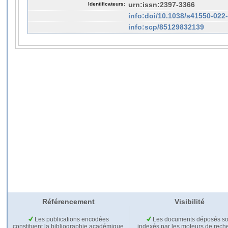
Identificateurs:
urn:issn:2397-3366
info:doi/10.1038/s41550-022
info:scp/85129832139
Référencement
Visibilité
Les publications encodées
Les documents déposés so
constituent la bibliographie académique
indexés par les moteurs de rech