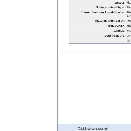
Auteur:
Ha
Editeur scientifique:
St
Informations sur la publication:
Br
14
Statut de publication:
Pu
Sujet CREF:
Hi
Langue:
Fr
Identificateurs:
ur
hh
Référencement