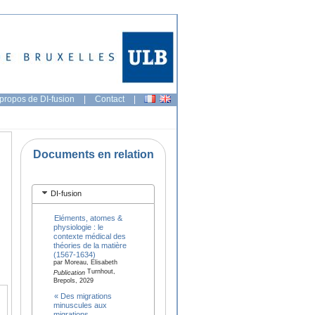
propos de DI-fusion
|
Contact
|
Documents en relation
DI-fusion
Eléments, atomes &
physiologie : le
contexte médical des
théories de la matière
(1567-1634)
par Moreau, Elisabeth
Turnhout,
Publication
Brepols, 2029
« Des migrations
minuscules aux
migrations