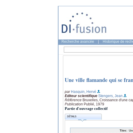
Recherche avancée
|
Historique de rec
Une ville flamande qui se fra
par
Hasquin, Hervé
Editeur scientifique
Stengers, Jean
Référence
Bruxelles, Croissance d'une ca
Publication
Publié, 1979
Partie d'ouvrage collectif
DÉTAILS
Titre:
Un