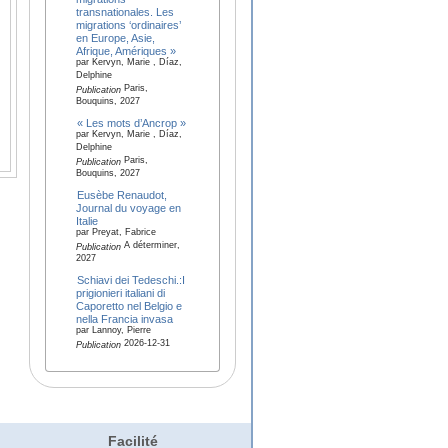
transnationales. Les
migrations ‘ordinaires’
en Europe, Asie,
Afrique, Amériques »
par Kervyn, Marie , Díaz,
Delphine
Paris,
Publication
Bouquins, 2027
« Les mots d’Ancrop »
par Kervyn, Marie , Díaz,
Delphine
Paris,
Publication
Bouquins, 2027
Eusèbe Renaudot,
Journal du voyage en
Italie
par Preyat, Fabrice
A déterminer,
Publication
2027
Schiavi dei Tedeschi.:I
prigionieri italiani di
Caporetto nel Belgio e
nella Francia invasa
par Lannoy, Pierre
2026-12-31
Publication
Facilité