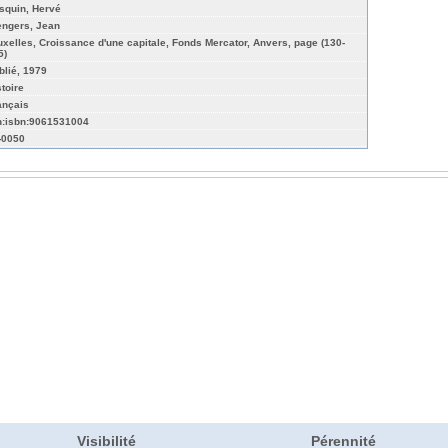
squin, Hervé
engers, Jean
uxelles, Croissance d'une capitale, Fonds Mercator, Anvers, page (130-
5)
blié, 1979
stoire
ançais
n:isbn:9061531004
-0050
Visibilité
Pérennité