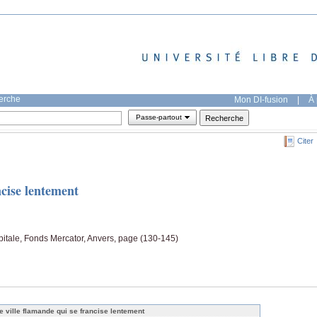
herche
Mon DI-fusion
|
À 
Passe-partout
Citer
ncise lentement
pitale, Fonds Mercator, Anvers, page (130-145)
e ville flamande qui se francise lentement