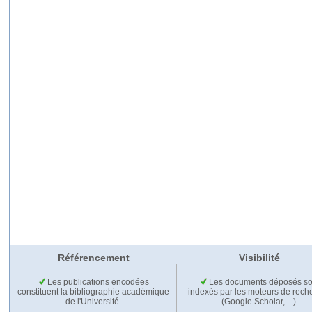
Référencement
Visibilité
Les publications encodées
Les documents déposés so
constituent la bibliographie académique
indexés par les moteurs de rech
de l'Université.
(Google Scholar,…).