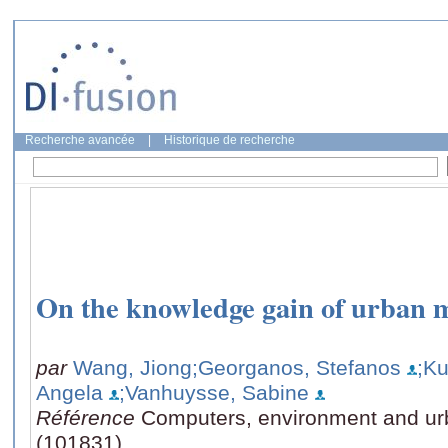
Recherche avancée
|
Historique de recherche
On the knowledge gain of urban 
par
Wang, Jiong
;Georganos, Stefanos
;Ku
Angela
;Vanhuysse, Sabine
Référence
Computers, environment and ur
(101831)