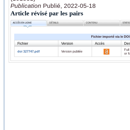
Publication
Publié, 2022-05-18
Article révisé par les pairs
ACCÈS EN LIGNE
DÉTAILS
CONTENU
STATI
Fichier importé via le DOI
Fichier
Version
Accès
Des
Full
doi 327747.pdf
Version publiée
or f