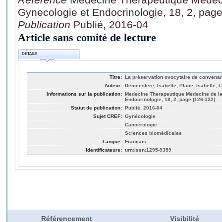
Gynecologie et Endocrinologie, 18, 2, pag
Publication
Publié, 2016-04
Article sans comité de lecture
DÉTAILS
Titre:
La préservation ovocytaire de convenan
Auteur:
Demeestere, Isabelle; Place, Isabelle; 
Informations sur la publication:
Medecine Therapeutique Medecine de la
Endocrinologie, 18, 2, page (126-132)
Statut de publication:
Publié, 2016-04
Sujet CREF:
Gynécologie
Cancérologie
Sciences biomédicales
Langue:
Français
Identificateurs:
urn:issn:1295-9359
Référencement
Visibilité