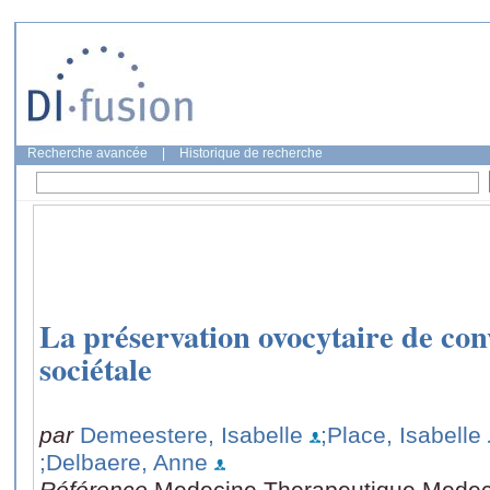
Recherche avancée
|
Historique de recherche
La préservation ovocytaire de con
sociétale
par
Demeestere, Isabelle
;Place, Isabelle
;Delbaere, Anne
Référence
Medecine Therapeutique Medeci