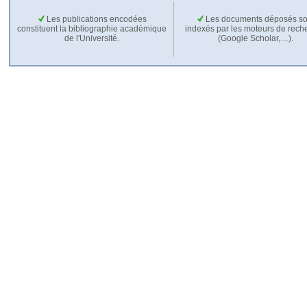
Les publications encodées
Les documents déposés so
constituent la bibliographie académique
indexés par les moteurs de rech
de l'Université.
(Google Scholar,…).