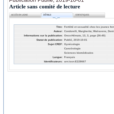
Article sans comité de lecture
ACCÈS EN LIGNE
DÉTAILS
STATISTIQUES
Titre:
Fertilité et sexualité chez les jeunes f
Auteur:
Condorelli, Margherita; Walravens, Deni
Informations sur la publication:
Onco-Hémato, 13, 3, page (36-40)
Statut de publication:
Publié, 2019-10-01
Sujet CREF:
Gynécologie
Cancérologie
Sciences biomédicales
Langue:
Français
Identificateurs:
urn:issn:E228667