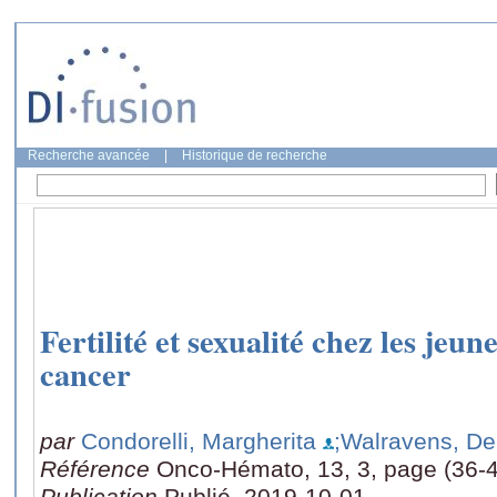
Recherche avancée
|
Historique de recherche
Fertilité et sexualité chez les jeu
cancer
par
Condorelli, Margherita
;Walravens, De
Référence
Onco-Hémato, 13, 3, page (36-
Publication
Publié, 2019-10-01