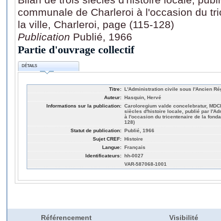
communale de Charleroi à l'occasion du tri
la ville, Charleroi, page (115-128)
Publication
Publié, 1966
Partie d'ouvrage collectif
DÉTAILS
Titre:
L'Administration civile sous l'Ancien R
Auteur:
Hasquin, Hervé
Informations sur la publication:
Caroloregium valde concelebratur, MDC
siècles d'histoire locale, publié par l
à l'occasion du tricentenaire de la fonda
128)
Statut de publication:
Publié, 1966
Sujet CREF:
Histoire
Langue:
Français
Identificateurs:
hh-0027
VAR-587068-1001
Référencement
Visibilité