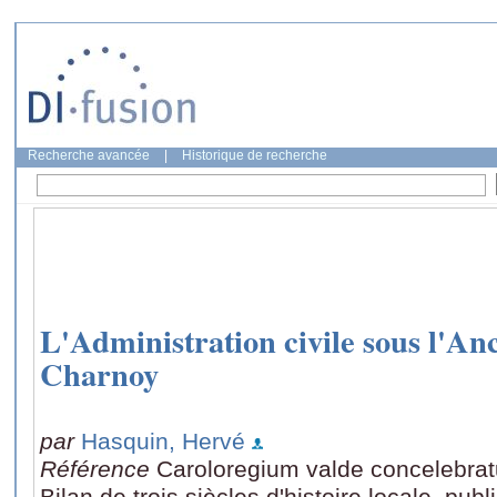
Recherche avancée
|
Historique de recherche
L'Administration civile sous l'An
Charnoy
par
Hasquin, Hervé
Référence
Caroloregium valde concelebr
Bilan de trois siècles d'histoire locale, publ