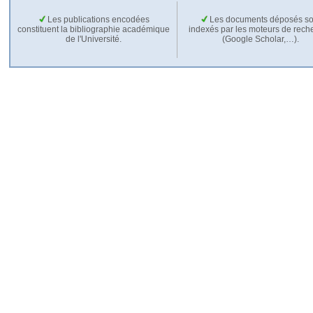
Les publications encodées
Les documents déposés so
constituent la bibliographie académique
indexés par les moteurs de rech
de l'Université.
(Google Scholar,…).