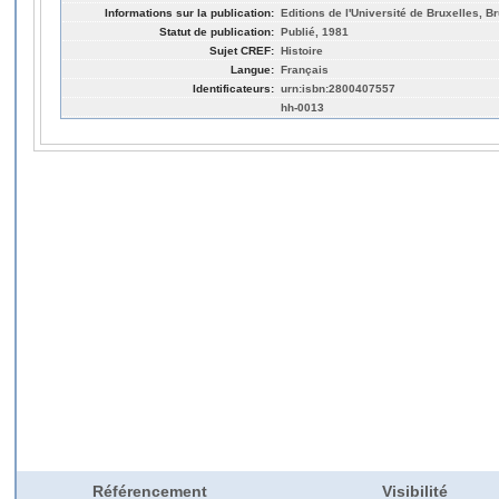
Informations sur la publication:
Editions de l'Université de Bruxelles, Br
Statut de publication:
Publié, 1981
Sujet CREF:
Histoire
Langue:
Français
Identificateurs:
urn:isbn:2800407557
hh-0013
Référencement
Visibilité