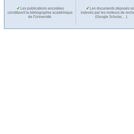
Les publications encodées
Les documents déposés so
constituent la bibliographie académique
indexés par les moteurs de rech
de l'Université.
(Google Scholar,…).