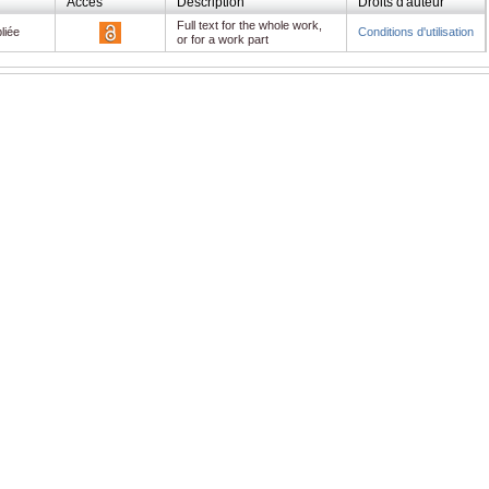
Accès
Description
Droits d'auteur
Full text for the whole work,
liée
Conditions d'utilisation
or for a work part