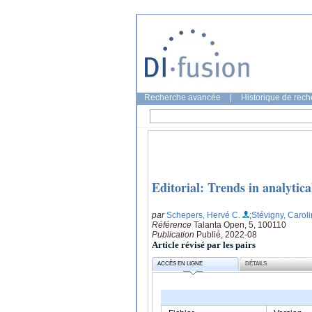
Recherche avancée
|
Historique de rec
Editorial: Trends in analytic
par
Schepers, Hervé C.
;Stévigny, Carol
Référence
Talanta Open, 5, 100110
Publication
Publié, 2022-08
Article révisé par les pairs
ACCÈS EN LIGNE
DÉTAILS