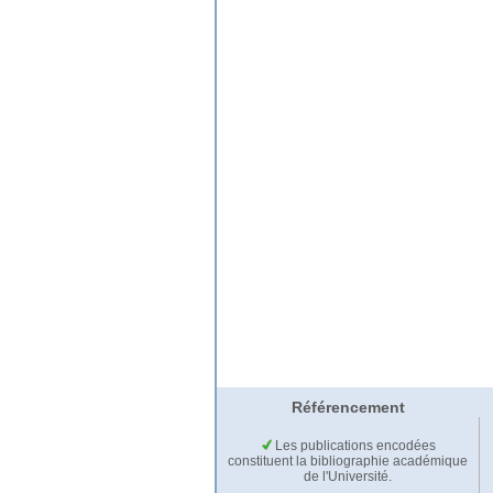
Référencement
Les publications encodées
constituent la bibliographie académique
de l'Université.