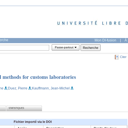
herche
Mon DI-fusion
|
À 
Passe-partout
Citer
al methods for customs laboratories
ine
;Duez, Pierre
;Kauffmann, Jean-Michel
STATISTIQUES
Fichier importé via le DOI