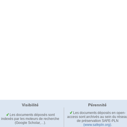
Visibilité
Pérennité
Les documents déposés en open-
Les documents déposés sont
access sont archivés au sein du résea
indexés par les moteurs de recherche
de préservation SAFE-PLN
(Google Scholar,…).
(www.safepln.org)
.