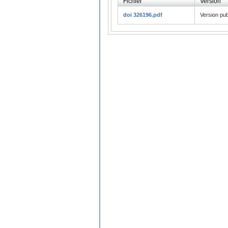
Fichier
Version
doi 326196.pdf
Version pub