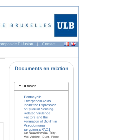
propos de DI-fusion
|
Contact
|
Documents en relation
DI-fusion
Pentacyclic
Triterpenoid Acids
Inhibit the Expression
of Quorum Sensing-
Related Virulence
Factors and the
Formation of Biofilm in
Pseudomonas
aeruginosa PAO1
par Rasamiravaka, Tsiry ,
Mol, Adeline , Duez, Pierre