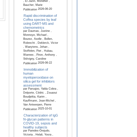
, El Jaziri, Mondher ,
Baucher, Marie
2026-06-20
Publication
Rapid discrimination of
Coffea species by leaf
using DART-MS and
chemometrics
par Daumas, Justine ,
Monnoye, Michael ,
Bourez, Axelle , Bollen,
Robrecht , Deklerck, Victor
, Waeytens, Jehan ,
Stoffelen, Piet , Hubau,
Wannes , Piron, Anthony ,
Stévigny, Caroline
2026-06-22
Publication
Immobilization of
human
myeloperoxidase on
silica gel for inhibitors
assessment
par Parsajoo, Yalda Cobra ,
Delporte, Cédric , Zouaoui
Boudjeltia, Karim ,
Kauffmann, Jean-Michel ,
Van Antwerpen, Pierre
2025-10-01
Publication
Characterization of IgG
N-glycan patterns in
COVID-19, sepsis and
healthy subjects
par Paredes-Orejudo,
Victoria , Helali, Yosra ,