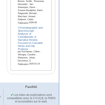
Bourez, Axelle , Rousseau,
Alexandre , Van
Antwerpen, Pierre ,
Zouaoui Boudjeltia, Karim ,
Piagnerelli, Michaël ,
Marchant, Arnaud ,
Delporte, Cédric
2026-06
Publication
Chromatographic and
Spectroscopic
Analyses of
Cannabinoids: A
Narrative Review
Focused on Cannabis
Herbs and Oily
Products
par Duchateau, Céline ,
Stévigny, Caroline ,
Waeytens, Jehan ,
Deconinck, E
2025-01-23
Publication
Facilité
Les listes de publications sont
u
compatibles avec le CV-ULB, le FNRS
et accessibles sur le web.