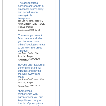
The associations
between self-construal,
emotional expressivity
and acculturation
among Arab
immigrants
par Van Assche, Jasper ,
Amin, Azzam , Abu-Rayya,
Hisham Motkal
2024-07-01
Publication
The more you want to
fit in, the more similar
you become: How
others' ideologies relate
to our own intergroup
attitudes
par Acar, Berfin , Van
Assche, Jasper
2025-07-01
Publication
Beyond size: Exploring
the origins of anti-fat
attitudes and paving
the way away from
them
par Jovančević, Ana , Van
Assche, Jasper
2025-07-01
Publication
“Sometimes
relationships with
parents wear you out”.
A qualitative study on
teachers’ perceptions