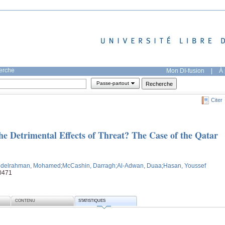
herche
Mon DI-fusion
|
À 
Passe-partout
Citer
he Detrimental Effects of Threat? The Case of the Qatar
bdelrahman, Mohamed
;McCashin, Darragh
;Al-Adwan, Duaa
;Hasan, Youssef
50471
CONTENU
STATISTIQUES