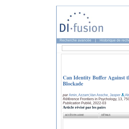
Recherche avancée
|
Historique de rec
Can Identity Buffer Against t
Blockade
par
Amin, Azzam
;Van Assche, Jasper
;A
Référence
Frontiers in Psychology, 13, 7
Publication
Publié, 2022-03
Article révisé par les pairs
ACCÈS EN LIGNE
DÉTAILS