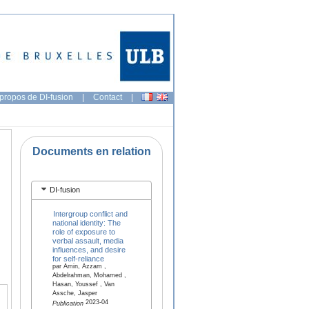
propos de DI-fusion
|
Contact
|
Documents en relation
DI-fusion
Intergroup conflict and
national identity: The
role of exposure to
verbal assault, media
influences, and desire
for self‐reliance
par Amin, Azzam ,
Abdelrahman, Mohamed ,
Hasan, Youssef , Van
Assche, Jasper
2023-04
Publication