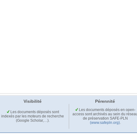
Visibilité
Pérennité
Les documents déposés en open-
Les documents déposés sont
access sont archivés au sein du résea
indexés par les moteurs de recherche
de préservation SAFE-PLN
(Google Scholar,…).
(www.safepln.org)
.