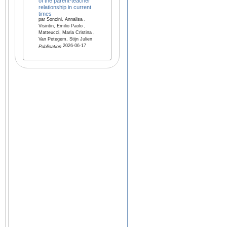
of the parent-teacher
relationship in current
times
par Soncini, Annalisa ,
Visintin, Emilio Paolo ,
Matteucci, Maria Cristina ,
Van Petegem, Stijn Julien
2026-06-17
Publication