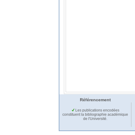
Référencement
Les publications encodées
constituent la bibliographie académique
de l'Université.