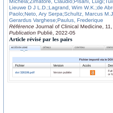
Michela
;Zimatore, Claudio
;Pisani, Luigi
;Tu
Lieuwe D J L.D.
;Lagrand, Wim W.K.
;de Ab
Paolo
;Neto, Ary Serpa
;Schultz, Marcus M.J
Gerardus Varghese
;Paulus, Frederique
Référence
Journal of Clinical Medicine, 11
Publication
Publié, 2022-05
Article révisé par les pairs
ACCÈS EN LIGNE
DÉTAILS
CONTENU
STATI
Fichier importé via le DOI
Fichier
Version
Accès
Des
Full
doi 326106.pdf
Version publiée
or f