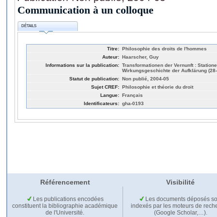
Communication à un colloque
DÉTAILS
Titre:
Philosophie des droits de l'hommes
Auteur:
Haarscher, Guy
Informations sur la publication:
Transformationen der Vernunft : Station
Wirkungsgeschichte der Aufklärung (28-
Statut de publication:
Non publié, 2004-05
Sujet CREF:
Philosophie et théorie du droit
Langue:
Français
Identificateurs:
gha-0193
Référencement
Visibilité
Les publications encodées
Les documents déposés so
constituent la bibliographie académique
indexés par les moteurs de rech
de l'Université.
(Google Scholar,…).