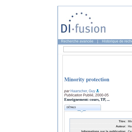
Recherche avancée
|
Historique de rec
Minority protection
par
Haarscher, Guy
Publication
Publié, 2000-05
Enseignement: cours, TP, ...
DÉTAILS
Titre:
Mi
Auteur:
Ha
Informations sur la publication:
Ce