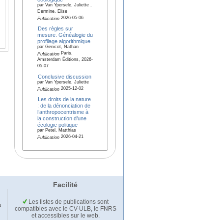
par Van Ypersele, Juliette ,
Dermine, Elise
2026-05-06
Publication
Des règles sur
mesure. Généalogie du
profilage algorithmique
par Genicot, Nathan
Paris,
Publication
Amsterdam Éditions, 2026-
05-07
Conclusive discussion
par Van Ypersele, Juliette
2025-12-02
Publication
Les droits de la nature
: de la dénonciation de
l’anthropocentrisme à
la construction d’une
écologie politique
par Petel, Matthias
2026-04-21
Publication
Facilité
Les listes de publications sont
u
compatibles avec le CV-ULB, le FNRS
et accessibles sur le web.