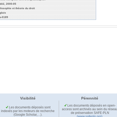
blié, 2000-05
ilosophie et théorie du droit
glais
a-0189
Visibilité
Pérennité
Les documents déposés en open-
Les documents déposés sont
access sont archivés au sein du résea
indexés par les moteurs de recherche
de préservation SAFE-PLN
(Google Scholar,…).
(www.safepln.org)
.