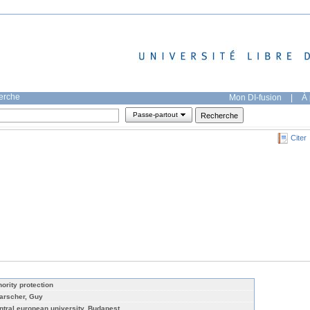
herche
Mon DI-fusion
|
À 
Passe-partout
Citer
nority protection
arscher, Guy
ntral european university, Budapest