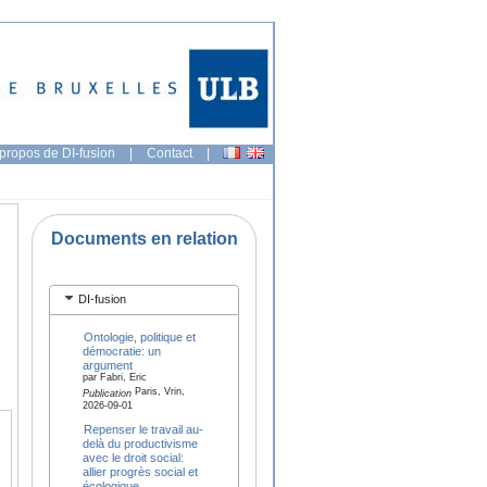
propos de DI-fusion
|
Contact
|
Documents en relation
DI-fusion
Ontologie, politique et
démocratie: un
argument
par Fabri, Eric
Paris, Vrin,
Publication
2026-09-01
Repenser le travail au-
delà du productivisme
avec le droit social:
allier progrès social et
écologique