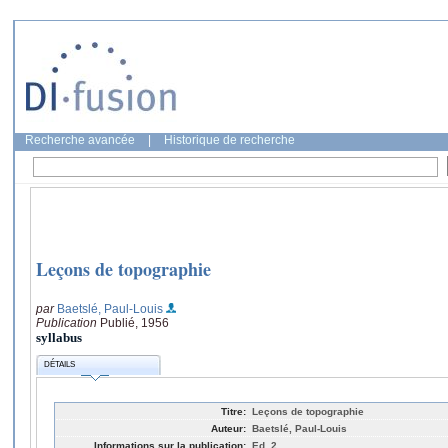
Recherche avancée
|
Historique de recherche
Leçons de topographie
par
Baetslé, Paul-Louis
Publication
Publié, 1956
syllabus
DÉTAILS
Titre:
Leçons de topographie
Auteur:
Baetslé, Paul-Louis
Informations sur la publication:
Ed. 2