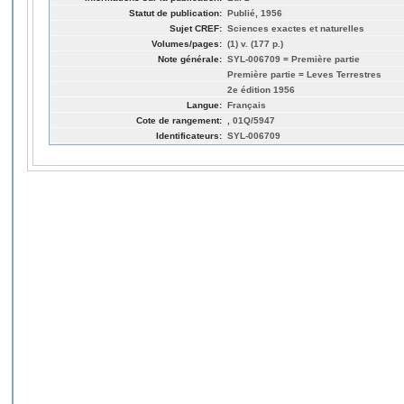
Statut de publication:
Publié, 1956
Sujet CREF:
Sciences exactes et naturelles
Volumes/pages:
(1) v. (177 p.)
Note générale:
SYL-006709 = Première partie
Première partie = Leves Terrestres
2e édition 1956
Langue:
Français
Cote de rangement:
, 01Q/5947
Identificateurs:
SYL-006709