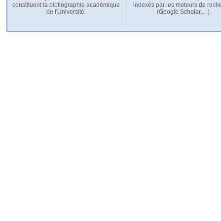
constituent la bibliographie académique
indexés par les moteurs de rech
de l'Université.
(Google Scholar,…).