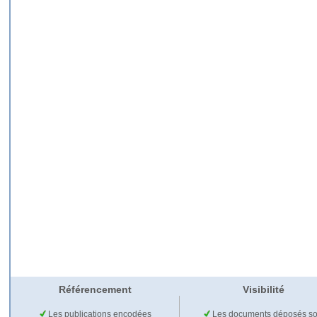
Référencement
Visibilité
Les publications encodées
Les documents déposés so