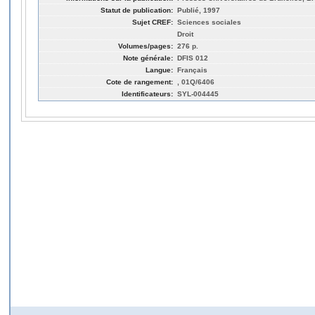
Statut de publication:
Publié, 1997
Sujet CREF:
Sciences sociales
Droit
Volumes/pages:
276 p.
Note générale:
DFIS 012
Langue:
Français
Cote de rangement:
, 01Q/6406
Identificateurs:
SYL-004445