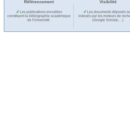
Référencement
Visibilité
Les publications encodées
Les documents déposés so
constituent la bibliographie académique
indexés par les moteurs de rech
de l'Université.
(Google Scholar,…).