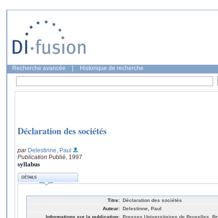
Recherche avancée
|
Historique de recherche
Déclaration des sociétés
par
Delestinne, Paul
Publication
Publié, 1997
syllabus
DÉTAILS
Titre:
Déclaration des sociétés
Auteur:
Delestinne, Paul
Informations sur la publication:
Presses Universitaires de Bruxelles, Br