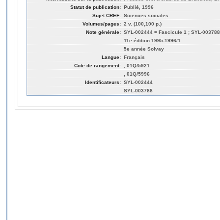
Statut de publication:
Publié, 1996
Sujet CREF:
Sciences sociales
Volumes/pages:
2 v. (100,100 p.)
Note générale:
SYL-002444 = Fascicule 1 ; SYL-003788
11e édition 1995-1996/1
5e année Solvay
Langue:
Français
Cote de rangement:
, 01Q/5921
, 01Q/5996
Identificateurs:
SYL-002444
SYL-003788