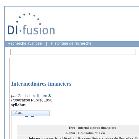
Recherche avancée
|
Historique de recherche
Intermédiaires financiers
par
Goldschmidt, Léo
Publication
Publié, 1996
syllabus
DÉTAILS
Titre:
Intermédiaires financiers
Auteur:
Goldschmidt, Léo
Informations sur la publication:
Presses Universitaires de Bruxelles, Br