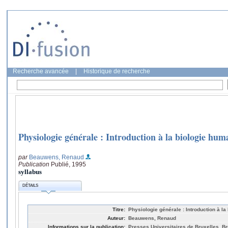
Recherche avancée
|
Historique de recherche
Physiologie générale : Introduction à la biologie hum
par
Beauwens, Renaud
Publication
Publié, 1995
syllabus
DÉTAILS
Titre:
Physiologie générale : Introduction à la
Auteur:
Beauwens, Renaud
Informations sur la publication:
Presses Universitaires de Bruxelles, Br