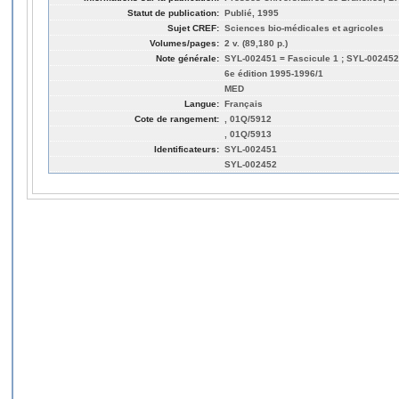
Statut de publication:
Publié, 1995
Sujet CREF:
Sciences bio-médicales et agricoles
Volumes/pages:
2 v. (89,180 p.)
Note générale:
SYL-002451 = Fascicule 1 ; SYL-002452
6e édition 1995-1996/1
MED
Langue:
Français
Cote de rangement:
, 01Q/5912
, 01Q/5913
Identificateurs:
SYL-002451
SYL-002452