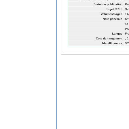
Statut de publication:
Pu
Sujet CREF:
Sc
Volumes/pages:
14
Note générale:
SY
4e
PO
Langue:
Fr
Cote de rangement:
, 
Identificateurs:
SY