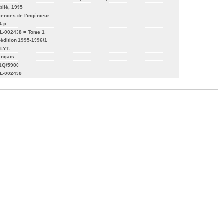
blié, 1995
iences de l'ingénieur
4 p.
L-002438 = Tome 1
 édition 1995-1996/1
LYT-
ançais
01Q/5900
L-002438