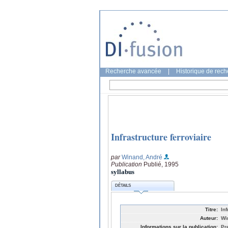
Recherche avancée
|
Historique de rec
Infrastructure ferroviaire
par
Winand, André
Publication
Publié, 1995
syllabus
DÉTAILS
Titre:
Inf
Auteur:
Wi
Informations sur la publication:
Pr