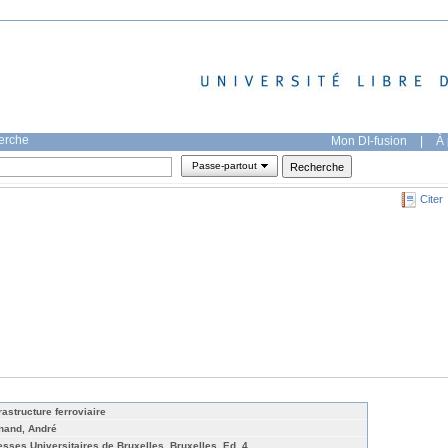
herche
Mon DI-fusion
|
À 
Passe-partout
Citer
rastructure ferroviaire
nand, André
esses Universitaires de Bruxelles, Bruxelles, Ed. 4