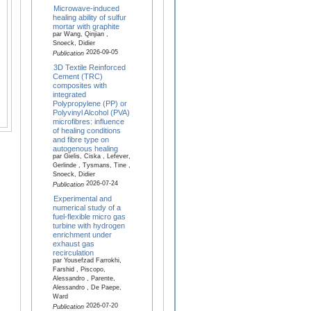
Microwave-induced
healing ability of sulfur
mortar with graphite
par Wang, Qinjian ,
Snoeck, Didier
2026-09-05
Publication
3D Textile Reinforced
Cement (TRC)
composites with
integrated
Polypropylene (PP) or
Polyvinyl Alcohol (PVA)
microfibres: influence
of healing conditions
and fibre type on
autogenous healing
par Gielis, Ciska , Lefever,
Gerlinde , Tysmans, Tine ,
Snoeck, Didier
2026-07-24
Publication
Experimental and
numerical study of a
fuel-flexible micro gas
turbine with hydrogen
enrichment under
exhaust gas
recirculation
par Yousefzad Farrokhi,
Farshid , Piscopo,
Alessandro , Parente,
Alessandro , De Paepe,
Ward
2026-07-20
Publication