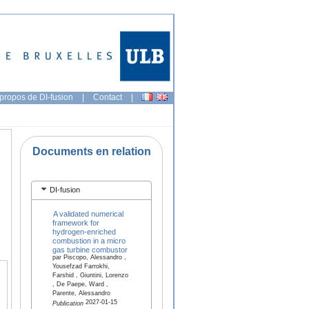
propos de DI-fusion
|
Contact
|
Documents en relation
DI-fusion
A validated numerical
framework for
hydrogen-enriched
combustion in a micro
gas turbine combustor
par Piscopo, Alessandro ,
Yousefzad Farrokhi,
Farshid , Giuntini, Lorenzo
, De Paepe, Ward ,
Parente, Alessandro
2027-01-15
Publication