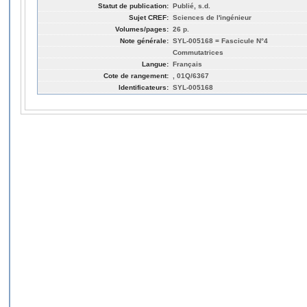
Statut de publication:
Publié, s.d.
Sujet CREF:
Sciences de l'ingénieur
Volumes/pages:
26 p.
Note générale:
SYL-005168 = Fascicule N°4
Commutatrices
Langue:
Français
Cote de rangement:
, 01Q/6367
Identificateurs:
SYL-005168