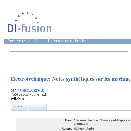
Recherche avancée
|
Historique de recherche
Electrotechnique: Notes synthétiques sur les machines
par
Halleux, André
Publication
Publié, s.d.
syllabus
DÉTAILS
Titre:
Electrotechnique: Notes synthétiques s
alternatifs
Auteur:
Halleux, André