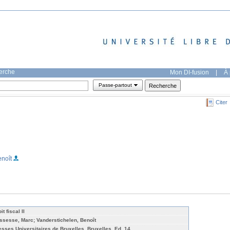
herche
Mon DI-fusion
|
À 
Passe-partout
Citer
enoît
it fiscal II
ssesse, Marc; Vanderstichelen, Benoît
esses Universitaires de Bruxelles, Bruxelles, Ed. 14