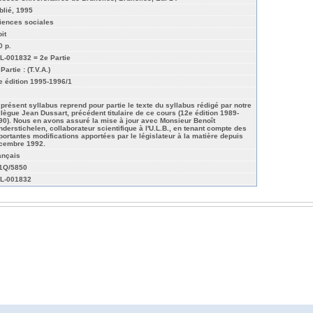
blié, 1995
iences sociales
it
0 p.
L-001832 = 2e Partie
Partie : (T.V.A.)
e édition 1995-1996/1
 présent syllabus reprend pour partie le texte du syllabus rédigé par notre
llègue Jean Dussart, précédent titulaire de ce cours (12e édition 1989-
90). Nous en avons assuré la mise à jour avec Monsieur Benoît
nderstichelen, collaborateur scientifique à l'U.L.B., en tenant compte des
portantes modifications apportées par le législateur à la matière depuis
cembre 1992.
ançais
01Q/5850
L-001832