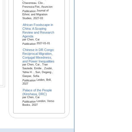
Chaveneau, Clio ,
Fresnoza-Flot, Asuncion
Journal of
Publication
Ethnic and Migration
Studies, 2027-03
African Foodscape in
China: A Scoping
Review and Research
Agenda
par Chen, Cai
2027-01-01
Publication
Chinese in DR Congo:
Reciprocal Migration,
Conjugal Mixedness,
and Power Inequalities
par Chen, Cai , Tran
Sautede, Emilie , Zoubir,
Yahia H. , Sun, Degang ,
Gaspar, Sofia
Leiden, Brill,
Publication
2027
Palace of the People
(Kinshasa, DRC)
par Chen, Cai
London, Verso
Publication
Books, 2027