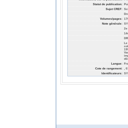
Statut de publication:
Pu
Sujet CREF:
Sc
Dro
Volumes/pages:
17
Note générale:
SY
2e 
14
DR
Le
co
19
Va
im
dé
Langue:
Fr
Cote de rangement:
, 
Identificateurs:
SY