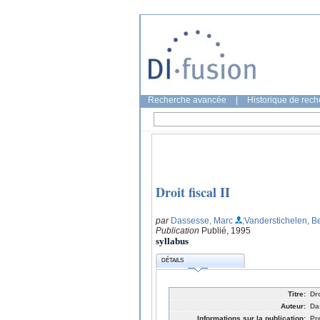
Recherche avancée
|
Historique de rec
Droit fiscal II
par
Dassesse, Marc
;Vanderstichelen, B
Publication
Publié, 1995
syllabus
DÉTAILS
Titre:
Dro
Auteur:
Da
Informations sur la publication:
Pr