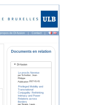
propos de DI-fusion
|
Contact
|
Documents en relation
DI-fusion
Le procès Neretse
par Schreiber, Jean-
Philippe
2027-01-01
Publication
Privileged Mobility and
Transnational
Conjugality: Rethinking
Intimacy and Power
Relations across
Borders
par Sizaire, Laure ,