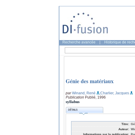
Recherche avancée
|
Historique de rec
Génie des matériaux
par
Winand, René
;Charlier, Jacques
Publication
Publié, 1996
syllabus
DÉTAILS
Titre:
Gé
Auteur:
Wi
Informations sur la publication:
Pr