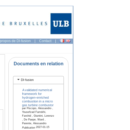
propos de DI-fusion
|
Contact
|
Documents en relation
DI-fusion
A validated numerical
framework for
hydrogen-enriched
combustion in a micro
gas turbine combustor
par Piscopo, Alessandro ,
Yousefzad Farrokhi,
Farshid , Giuntini, Lorenzo
, De Paepe, Ward ,
Parente, Alessandro
2027-01-15
Publication