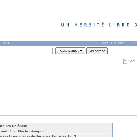
herche
Mon DI-fusion
|
À 
Passe-partout
Citer
nie des matériaux
nand, René; Charlier, Jacques
esses Universitaires de Bruxelles, Bruxelles, Ed. 3