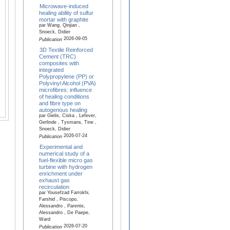
Microwave-induced
healing ability of sulfur
mortar with graphite
par Wang, Qinjian ,
Snoeck, Didier
2026-09-05
Publication
3D Textile Reinforced
Cement (TRC)
composites with
integrated
Polypropylene (PP) or
Polyvinyl Alcohol (PVA)
microfibres: influence
of healing conditions
and fibre type on
autogenous healing
par Gielis, Ciska , Lefever,
Gerlinde , Tysmans, Tine ,
Snoeck, Didier
2026-07-24
Publication
Experimental and
numerical study of a
fuel-flexible micro gas
turbine with hydrogen
enrichment under
exhaust gas
recirculation
par Yousefzad Farrokhi,
Farshid , Piscopo,
Alessandro , Parente,
Alessandro , De Paepe,
Ward
2026-07-20
Publication