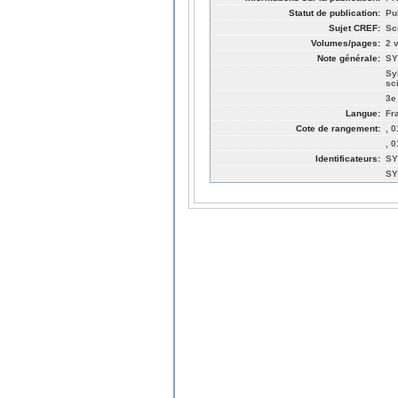
Statut de publication:
Pu
Sujet CREF:
Sc
Volumes/pages:
2 v
Note générale:
SY
Sy
sc
3e
Langue:
Fr
Cote de rangement:
, 
, 
Identificateurs:
SY
SY