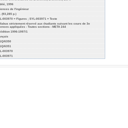
blié, 1996
iences de l'ingénieur
. (93,285 p.)
L-003970 = Figures ; SYL-003971 = Texte
llabus strictement réservé aux étudiants suivant les cours de 3e
iences appliquées - Toutes sections - META 244
 édition 1996-1997/1
ançais
01Q/6350
01Q/6351
L-003970
L-003971