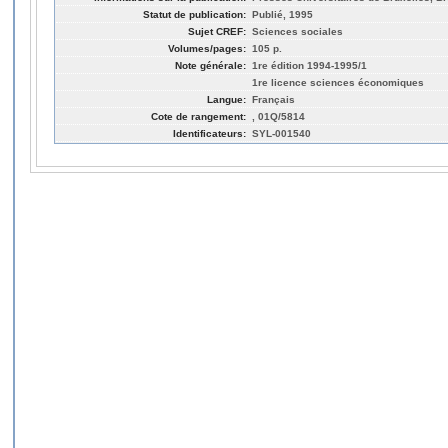
Statut de publication:
Publié, 1995
Sujet CREF:
Sciences sociales
Volumes/pages:
105 p.
Note générale:
1re édition 1994-1995/1
1re licence sciences économiques
Langue:
Français
Cote de rangement:
, 01Q/5814
Identificateurs:
SYL-001540