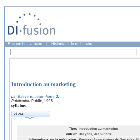
Recherche avancée
|
Historique de recherche
Introduction au marketing
par
Baeyens, Jean-Pierre
Publication
Publié, 1995
syllabus
DÉTAILS
Titre:
Introduction au marketing
Auteur:
Baeyens, Jean-Pierre
Informations sur la publication:
Presses Universitaires de Bruxelles, Br