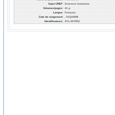
Sujet CREF:
Sciences humaines
Volumes/pages:
41 p.
Langue:
Français
Cote de rangement:
, 01Q/4088
Identificateurs:
SYL-007852