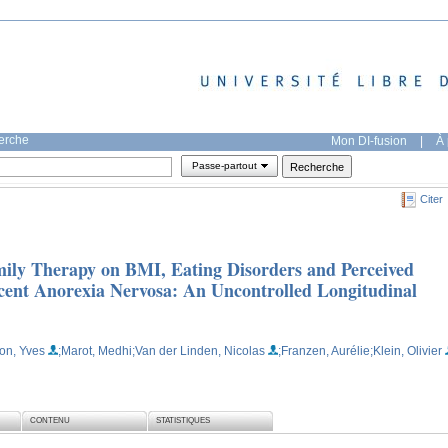
herche
Mon DI-fusion
|
À 
Passe-partout
Citer
mily Therapy on BMI, Eating Disorders and Perceived
cent Anorexia Nervosa: An Uncontrolled Longitudinal
on, Yves
;Marot, Medhi
;Van der Linden, Nicolas
;Franzen, Aurélie
;Klein, Olivier
CONTENU
STATISTIQUES