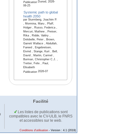
Dunod, 2026-
Publication
06-25
Systemic path to global
health 2050
par Sturmberg, Joachim P.
, Mormina, Maru , Pfaff,
Holger , Russo, Federica ,
Mercuri, Mathew , Preiser,
Rika , Ridde, Valéry ,
Delobelle, Peter , Brown,
Garrett Wallace , Abdullah,
Fareed , Engebretsen,
Eivind , Stange, Kurt , Bell,
David , Martin, Carmel ,
Burman, Christopher C.J. ,
Tretter, Felix , Paul,
Elisabeth
2026-07
Publication
Facilité
Les listes de publications sont
u
compatibles avec le CV-ULB, le FNRS
et accessibles sur le web.
Conditions d'utilisation
- Version : 4.1 (2019)