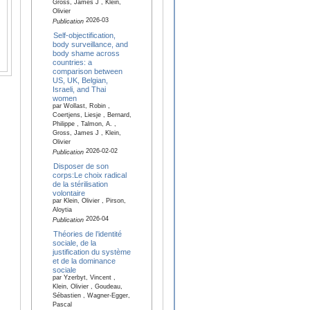
Gross, James J , Klein,
Olivier
2026-03
Publication
Self-objectification,
body surveillance, and
body shame across
countries: a
comparison between
US, UK, Belgian,
Israeli, and Thai
women
par Wollast, Robin ,
Coertjens, Liesje , Bernard,
Philippe , Talmon, A. ,
Gross, James J , Klein,
Olivier
2026-02-02
Publication
Disposer de son
corps:Le choix radical
de la stérilisation
volontaire
par Klein, Olivier , Pirson,
Aloytia
2026-04
Publication
Théories de l’identité
sociale, de la
justification du système
et de la dominance
sociale
par Yzerbyt, Vincent ,
Klein, Olivier , Goudeau,
Sébastien , Wagner-Egger,
Pascal