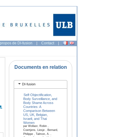
propos de DI-fusion
|
Contact
|
Documents en relation
DI-fusion
Self-Objectification,
Body Surveillance, and
Body Shame Across
Countries: A
Comparison Between
US, UK, Belgian,
Israeli, and Thai
Women
par Wollast, Robin ,
Coertjens, Liesje , Bernard,
Philippe , Talmon, A. ,