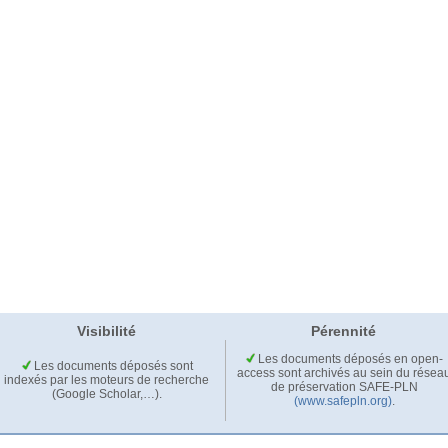
Visibilité
Pérennité
Les documents déposés en open-
Les documents déposés sont
access sont archivés au sein du résea
indexés par les moteurs de recherche
de préservation SAFE-PLN
(Google Scholar,…).
(www.safepln.org)
.