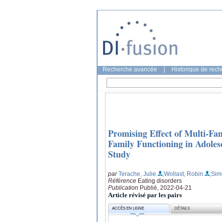
Recherche avancée
|
Historique de rec
Promising Effect of Multi-Fa
Family Functioning in Adoles
Study
par
Terache, Julie
;Wollast, Robin
;Sim
Référence
Eating disorders
Publication
Publié, 2022-04-21
Article révisé par les pairs
ACCÈS EN LIGNE
DÉTAILS