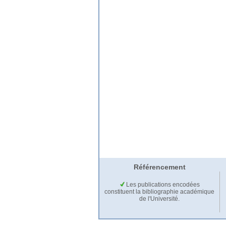
Référencement
Les publications encodées
constituent la bibliographie académique
de l'Université.