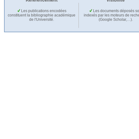
Référencement
Visibilité
Les publications encodées
Les documents déposés so
constituent la bibliographie académique
indexés par les moteurs de rech
de l'Université.
(Google Scholar,…).