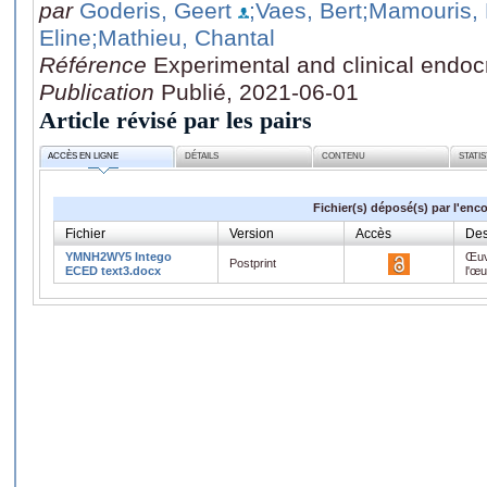
par
Goderis, Geert
;Vaes, Bert
;Mamouris,
Eline
;Mathieu, Chantal
Référence
Experimental and clinical endoc
Publication
Publié, 2021-06-01
Article révisé par les pairs
ACCÈS EN LIGNE
DÉTAILS
CONTENU
STATI
Fichier(s) déposé(s) par l'enc
Fichier
Version
Accès
Des
YMNH2WY5 Intego
Œuv
Postprint
ECED text3.docx
l'œ