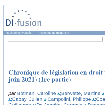
Recherche avancée
|
Historique de recherche
Chronique de législation en droit 
juin 2021) (1re partie)
par
Botman, Caroline
;Berwette, Martine
;Cabay, Julien
;Campolini, Philippe
;Coe
Guillaume
;De Jonghe, Corentin
;Despon