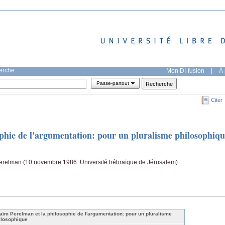
herche
Mon DI-fusion
|
À 
Passe-partout
Citer
phie de l'argumentation: pour un pluralisme philosophiqu
Perelman (10 novembre 1986: Université hébraïque de Jérusalem)
aïm Perelman et la philosophie de l'argumentation: pour un pluralisme
ilosophique