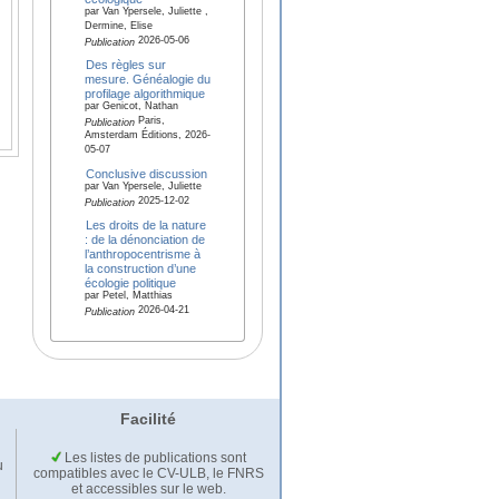
par Van Ypersele, Juliette ,
Dermine, Elise
2026-05-06
Publication
Des règles sur
mesure. Généalogie du
profilage algorithmique
par Genicot, Nathan
Paris,
Publication
Amsterdam Éditions, 2026-
05-07
Conclusive discussion
par Van Ypersele, Juliette
2025-12-02
Publication
Les droits de la nature
: de la dénonciation de
l’anthropocentrisme à
la construction d’une
écologie politique
par Petel, Matthias
2026-04-21
Publication
Facilité
Les listes de publications sont
u
compatibles avec le CV-ULB, le FNRS
et accessibles sur le web.