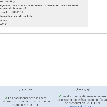
arscher, Guy
auguration de la Fondation Perelman (10 novembre 1986: Université
braïque de Jérusalem)
n publié, 1986-11-10
ilosophie et théorie du droit
ançais
a-0164
Visibilité
Pérennité
Les documents déposés en open-
Les documents déposés sont
access sont archivés au sein du résea
indexés par les moteurs de recherche
de préservation SAFE-PLN
(Google Scholar,…).
(www.safepln.org)
.