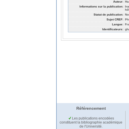
Auteur:
Ha
Informations sur la publication:
In
hé
Statut de publication:
No
Sujet CREF:
Ph
Langue:
Fr
Identificateurs:
gh
Référencement
Les publications encodées
constituent la bibliographie académique
de l'Université.