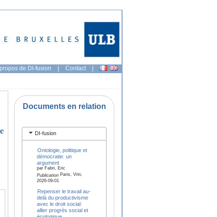
propos de DI-fusion
|
Contact
|
Documents en relation
e
DI-fusion
Ontologie, politique et
démocratie: un
argument
par Fabri, Eric
Paris, Vrin,
Publication
2026-09-01
Repenser le travail au-
delà du productivisme
avec le droit social:
allier progrès social et
écologique