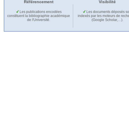
Référencement
Visibilité
Les publications encodées
Les documents déposés so
constituent la bibliographie académique
indexés par les moteurs de rech
de l'Université.
(Google Scholar,…).