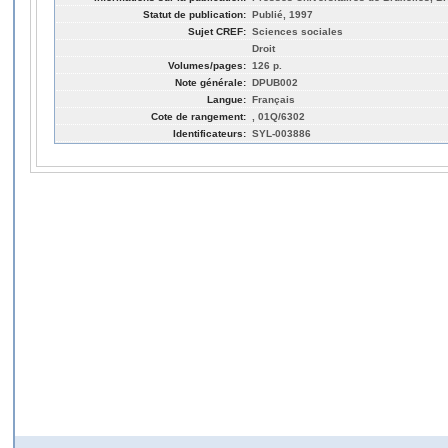
Statut de publication:
Publié, 1997
Sujet CREF:
Sciences sociales
Droit
Volumes/pages:
126 p.
Note générale:
DPUB002
Langue:
Français
Cote de rangement:
, 01Q/6302
Identificateurs:
SYL-003886