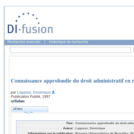
Recherche avancée
|
Historique de recherche
Connaissance approfondie du droit administratif en r
par
Lagasse, Dominique
Publication
Publié, 1997
syllabus
DÉTAILS
Titre:
Connaissance approfondie du droit admini
Auteur:
Lagasse, Dominique
Informations sur la publication:
Presses Universitaires de Bruxelles, Br