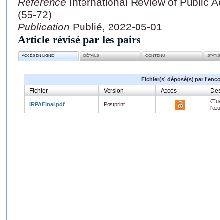
Référence
International Review of Public A
(55-72)
Publication
Publié, 2022-05-01
Article révisé par les pairs
ACCÈS EN LIGNE
DÉTAILS
CONTENU
STATI
Fichier(s) déposé(s) par l'enc
Fichier
Version
Accès
Des
Œuv
IRPAFinal.pdf
Postprint
l'œ