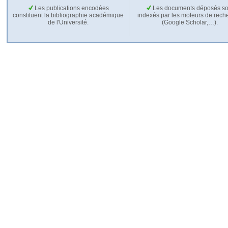
Les publications encodées
Les documents déposés so
constituent la bibliographie académique
indexés par les moteurs de rech
de l'Université.
(Google Scholar,…).