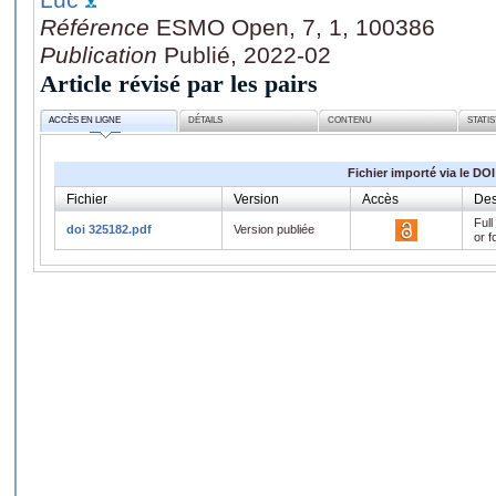
Référence
ESMO Open, 7, 1, 100386
Publication
Publié, 2022-02
Article révisé par les pairs
ACCÈS EN LIGNE
DÉTAILS
CONTENU
STATI
Fichier importé via le DOI
Fichier
Version
Accès
Des
Full
doi 325182.pdf
Version publiée
or f