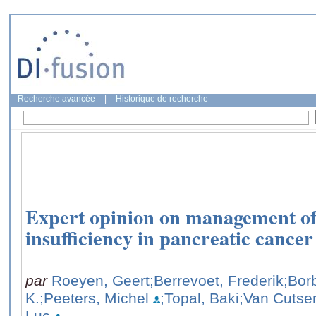
Recherche avancée
|
Historique de recherche
Expert opinion on management of
insufficiency in pancreatic cancer
par
Roeyen, Geert
;Berrevoet, Frederik
;Bor
K.
;Peeters, Michel
;Topal, Baki
;Van Cutse
Luc