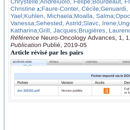
Chrystelle
;Andreiuolo, Felipe
;Bourdeaut, F
Christine
;Faure-Conter, Cécile
;Genuardi,
Yael
;Kuhlen, Michaela
;Moalla, Salma
;Opoc
Vanessa
;Sehested, Astrid
;Slavc, Irene
;Ung
Katharina
;Grill, Jacques
;Brugières, Lauren
Référence
Neuro-Oncology Advances, 1, 1
Publication
Publié, 2019-05
Article révisé par les pairs
ACCÈS EN LIGNE
DÉTAILS
CONTENU
STATI
Fichier importé via le DOI
Fichier
Version
Accès
Des
Full
doi 325161.pdf
Version publiée
or f