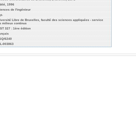
blié, 1996
iences de l'ingénieur
 p.
iversité Libre de Bruxelles, faculté des sciences appliquées - service
s milieux continus
ST 327 : 1ère édition
ançais
01Q/6240
L-003863