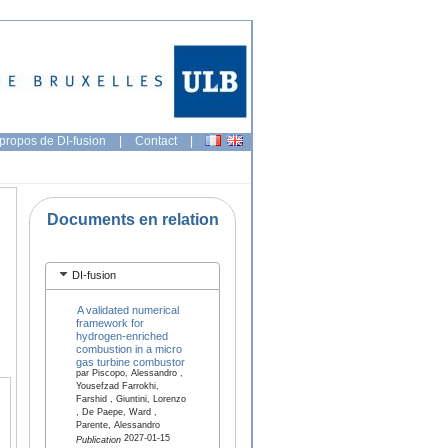
propos de DI-fusion
|
Contact
|
Documents en relation
DI-fusion
A validated numerical
framework for
hydrogen-enriched
combustion in a micro
gas turbine combustor
par Piscopo, Alessandro ,
Yousefzad Farrokhi,
Farshid , Giuntini, Lorenzo
, De Paepe, Ward ,
Parente, Alessandro
2027-01-15
Publication