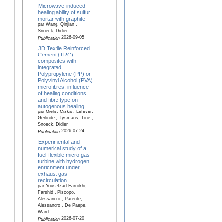
Microwave-induced
healing ability of sulfur
mortar with graphite
par Wang, Qinjian ,
Snoeck, Didier
2026-09-05
Publication
3D Textile Reinforced
Cement (TRC)
composites with
integrated
Polypropylene (PP) or
Polyvinyl Alcohol (PVA)
microfibres: influence
of healing conditions
and fibre type on
autogenous healing
par Gielis, Ciska , Lefever,
Gerlinde , Tysmans, Tine ,
Snoeck, Didier
2026-07-24
Publication
Experimental and
numerical study of a
fuel-flexible micro gas
turbine with hydrogen
enrichment under
exhaust gas
recirculation
par Yousefzad Farrokhi,
Farshid , Piscopo,
Alessandro , Parente,
Alessandro , De Paepe,
Ward
2026-07-20
Publication