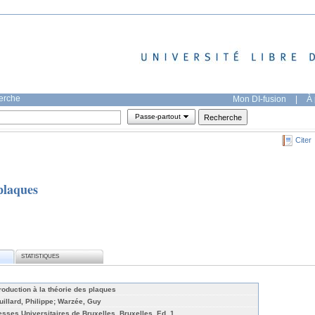
herche
Mon DI-fusion
|
À 
Passe-partout
Citer
 plaques
STATISTIQUES
troduction à la théorie des plaques
uillard, Philippe; Warzée, Guy
esses Universitaires de Bruxelles, Bruxelles, Ed. 1