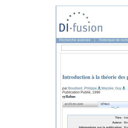
Recherche avancée
|
Historique de rec
Introduction à la théorie des
par
Bouillard, Philippe
;Warzée, Guy
Publication
Publié, 1996
syllabus
ACCÈS EN LIGNE
DÉTAILS
Titre:
In
Auteur:
Bo
Informations sur la publication:
Pr