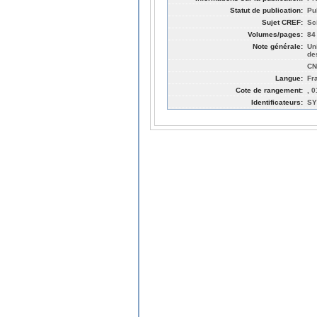
Statut de publication:
Pu
Sujet CREF:
Sc
Volumes/pages:
84
Note générale:
Un
de
CN
Langue:
Fr
Cote de rangement:
, 
Identificateurs:
SY