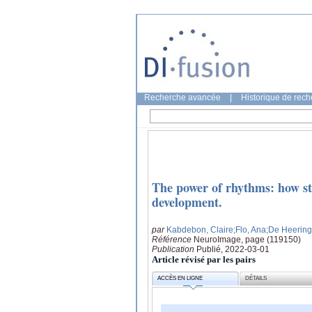
Recherche avancée
|
Historique de rec
The power of rhythms: how ste
development.
par
Kabdebon, Claire
;Flo, Ana
;De Heering
Référence
NeuroImage, page (119150)
Publication
Publié, 2022-03-01
Article révisé par les pairs
ACCÈS EN LIGNE
DÉTAILS