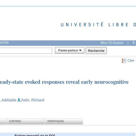
herche
Mon DI-fusion
|
À 
Passe-partout
Citer
ady-state evoked responses reveal early neurocognitive
, Adélaïde
;Aslin, Richard
CONTENU
STATISTIQUES
Fichier importé via le DOI