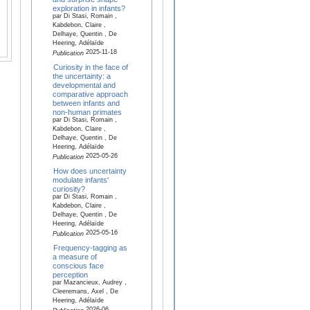
exploration in infants?
par Di Stasi, Romain ,
Kabdebon, Claire ,
Delhaye, Quentin , De
Heering, Adélaïde
2025-11-18
Publication
Curiosity in the face of
the uncertainty: a
developmental and
comparative approach
between infants and
non-human primates
par Di Stasi, Romain ,
Kabdebon, Claire ,
Delhaye, Quentin , De
Heering, Adélaïde
2025-05-26
Publication
How does uncertainty
modulate infants'
curiosity?
par Di Stasi, Romain ,
Kabdebon, Claire ,
Delhaye, Quentin , De
Heering, Adélaïde
2025-05-16
Publication
Frequency-tagging as
a measure of
conscious face
perception
par Mazancieux, Audrey ,
Cleeremans, Axel , De
Heering, Adélaïde