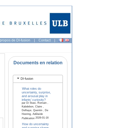
propos de DI-fusion
|
Contact
|
Documents en relation
DI-fusion
What roles do
uncertainty, surprise,
and arousal play in
infants’ curiosity?
par Di Stasi, Romain ,
Kabdebon, Claire ,
Delhaye, Quentin , De
Heering, Adélaïde
2026-01-16
Publication
How do uncertainty
and surprise shape