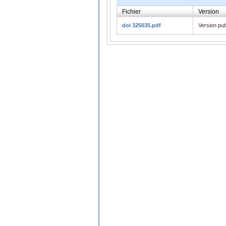
Fichier
Version
doi 325035.pdf
Version pub