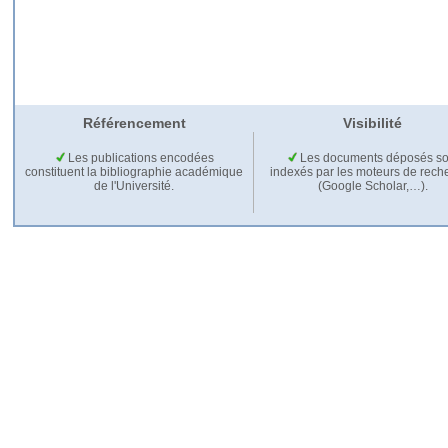
Référencement
Visibilité
Les publications encodées
Les documents déposés so
constituent la bibliographie académique
indexés par les moteurs de rech
de l'Université.
(Google Scholar,…).