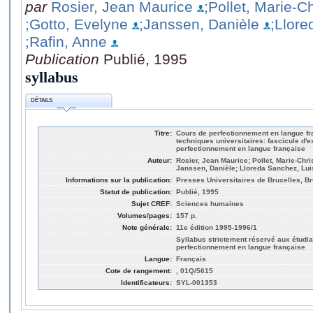
par
Rosier, Jean Maurice
;Pollet, Marie-Ch
;Gotto, Evelyne
;Janssen, Danièle
;Llore
;Rafin, Anne
Publication
Publié, 1995
syllabus
DÉTAILS
Titre:
Cours de perfectionnement en langue fran
techniques universitaires: fascicule d'
perfectionnement en langue française
Auteur:
Rosier, Jean Maurice; Pollet, Marie-Chri
Janssen, Danièle; Lloreda Sanchez, Lui
Informations sur la publication:
Presses Universitaires de Bruxelles, Br
Statut de publication:
Publié, 1995
Sujet CREF:
Sciences humaines
Volumes/pages:
157 p.
Note générale:
11e édition 1995-1996/1
Syllabus strictement réservé aux étudia
perfectionnement en langue française
Langue:
Français
Cote de rangement:
, 01Q/5615
Identificateurs:
SYL-001353