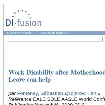
Recherche avancée
|
Historique de recherche
Work Disability after Motherhoo
Leave can help
par
Fontenay, Sébastien
;Tojerow, Ilan
Référence
EALE SOLE AASLE World Conf
Publication
Non publié, 2020-06-01