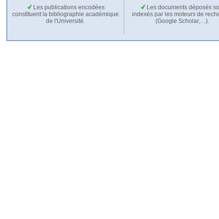
Les publications encodées
Les documents déposés so
constituent la bibliographie académique
indexés par les moteurs de rech
de l'Université.
(Google Scholar,…).