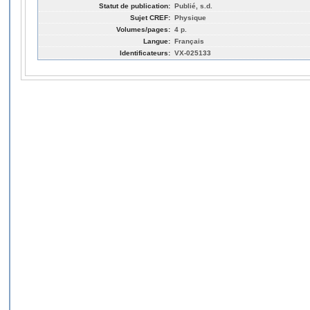
Statut de publication:
Publié, s.d.
Sujet CREF:
Physique
Volumes/pages:
4 p.
Langue:
Français
Identificateurs:
VX-025133