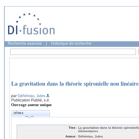
Recherche avancée
|
Historique de recherche
La gravitation dans la théorie spironielle non linéair
par
Géhéniau, Jules
Publication
Publié, s.d.
Ouvrage auteur unique
DÉTAILS
Titre:
La gravitation dans la théorie spironiell
élémentaires
Auteur:
Géhéniau, Jules