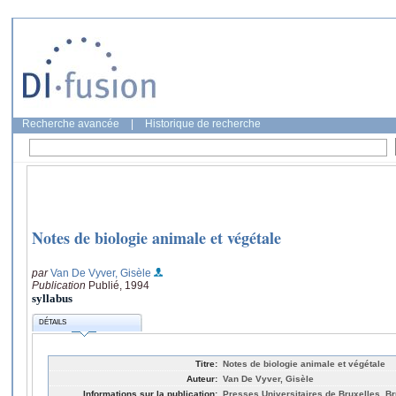
Recherche avancée
|
Historique de recherche
Notes de biologie animale et végétale
par
Van De Vyver, Gisèle
Publication
Publié, 1994
syllabus
DÉTAILS
Titre:
Notes de biologie animale et végétale
Auteur:
Van De Vyver, Gisèle
Informations sur la publication:
Presses Universitaires de Bruxelles, Br