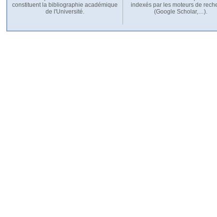
constituent la bibliographie académique
indexés par les moteurs de rech
de l'Université.
(Google Scholar,…).