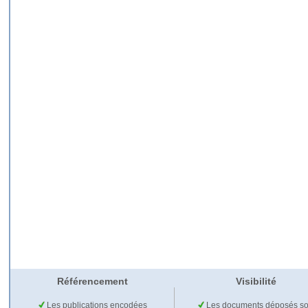
Référencement
Visibilité
Les publications encodées
Les documents déposés so