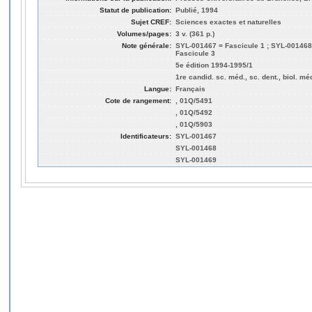
Statut de publication:
Publié, 1994
Sujet CREF:
Sciences exactes et naturelles
Volumes/pages:
3 v. (361 p.)
Note générale:
SYL-001467 = Fascicule 1 ; SYL-001468
Fascicule 3
5e édition 1994-1995/1
1re candid. sc. méd., sc. dent., biol. mé
Langue:
Français
Cote de rangement:
, 01Q/5491
, 01Q/5492
, 01Q/5903
Identificateurs:
SYL-001467
SYL-001468
SYL-001469