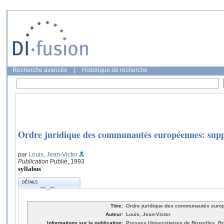
Recherche avancée
|
Historique de recherche
Ordre juridique des communautés européennes: sup
par
Louis, Jean-Victor
Publication
Publié, 1993
syllabus
DÉTAILS
Titre:
Ordre juridique des communautés euro
Auteur:
Louis, Jean-Victor
Informations sur la publication:
Presses Universitaires de Bruxelles, Br