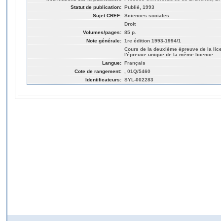
Statut de publication:
Publié, 1993
Sujet CREF:
Sciences sociales
Droit
Volumes/pages:
85 p.
Note générale:
1re édition 1993-1994/1
Cours de la deuxième épreuve de la lic
l'épreuve unique de la même licence
Langue:
Français
Cote de rangement:
, 01Q/5460
Identificateurs:
SYL-002283