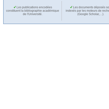
Les publications encodées
Les documents déposés so
constituent la bibliographie académique
indexés par les moteurs de rech
de l'Université.
(Google Scholar,…).