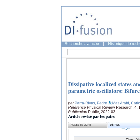
Recherche avancée
|
Historique de rec
Dissipative localized states 
parametric oscillators: Bifurc
par
Parra-Rivas, Pedro
;Mas Arabi, Carl
Référence
Physical Review Research, 4, 
Publication
Publié, 2022-03
Article révisé par les pairs
ACCÈS EN LIGNE
DÉTAILS
Titre:
Di