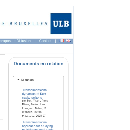
propos de DI-fusion
|
Contact
|
Documents en relation
DI-fusion
Transdimensional
dynamics of Kerr
cavity solitons
par Sun, Yifan , Parra-
Rivas, Pedro , Leo,
François , Milián, C. ,
Wabnitz, Stefan
2025-07
Publication
Transdimensional
approach for studying
multidimensional cavity