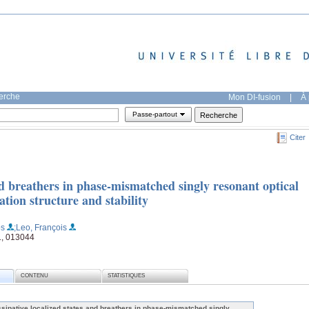
herche
Mon DI-fusion
|
À 
Passe-partout
Citer
and breathers in phase-mismatched singly resonant optical
ation structure and stability
os
;Leo, François
1, 013044
CONTENU
STATISTIQUES
ssipative localized states and breathers in phase-mismatched singly