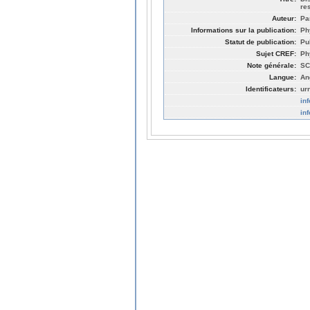
re
Auteur:
Pa
Informations sur la publication:
Ph
Statut de publication:
Pu
Sujet CREF:
Ph
Note générale:
SC
Langue:
An
Identificateurs:
ur
in
in