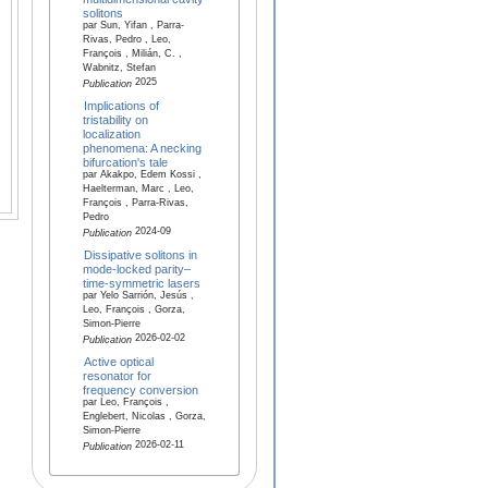
solitons
par Sun, Yifan , Parra-
Rivas, Pedro , Leo,
François , Milián, C. ,
Wabnitz, Stefan
2025
Publication
Implications of
tristability on
localization
phenomena: A necking
bifurcation's tale
par Akakpo, Edem Kossi ,
Haelterman, Marc , Leo,
François , Parra-Rivas,
Pedro
2024-09
Publication
Dissipative solitons in
mode-locked parity–
time-symmetric lasers
par Yelo Sarrión, Jesús ,
Leo, François , Gorza,
Simon-Pierre
2026-02-02
Publication
Active optical
resonator for
frequency conversion
par Leo, François ,
Englebert, Nicolas , Gorza,
Simon-Pierre
2026-02-11
Publication