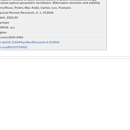
sonant optical parametric oscillators: Bifurcation structure and stability
rra-Rivas, Pedro; Mas Arabi, Carlos; Leo, François
ysical Review Research, 4, 1, 013044
blié, 2022-03
ysique
OPUS: ar.j
glais
n:issn:2643-1564
fo:doi/10.1103/PhysRevResearch.4.013044
fo:scp/85123753823