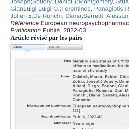
Joseph
;Souery, Daniel
;Montgomery, Stua
GianLuigi Luigi G.
;Ferentinos, Panagiotis
;
Julien
;De Ronchi, Diana
;Serretti, Alessa
Référence
European neuropsychopharmacol
Publication
Publié, 2022-03
Article révisé par les pairs
DÉTAILS
CONTENU
Titre:
Metabolizing status of CYP2
effects to medications for d
naturalistic study
Auteur:
Calabrò, Marco; Fabbri, Chiar
Zohar, Joseph; Souery, Dani
Albani, Diego; Forloni, GianL
Panagiotis; Rujescu, Dan; M
Ronchi, Diana; Serretti, Aless
Concetta
Informations sur la publication:
European neuropsychopharm
111)
Statut de publication:
Publié, 2022-03
Sujet CREF:
Neurologie