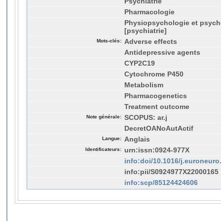
Psychiatrie
Pharmacologie
Physiopsychologie et psych
[psychiatrie]
Mots-clés:
Adverse effects
Antidepressive agents
CYP2C19
Cytochrome P450
Metabolism
Pharmacogenetics
Treatment outcome
Note générale:
SCOPUS: ar.j
DecretOANoAutActif
Langue:
Anglais
Identificateurs:
urn:issn:0924-977X
info:doi/10.1016/j.euroneuro
info:pii/S0924977X22000165
info:scp/85124424606