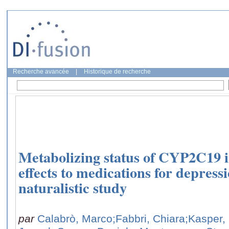
Recherche avancée
|
Historique de recherche
Metabolizing status of CYP2C19 i
effects to medications for depress
naturalistic study
par
Calabrò, Marco
;Fabbri, Chiara
;Kasper, 