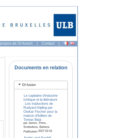
propos de DI-fusion
|
Contact
|
Documents en relation
DI-fusion
Le capitaine d’industrie
tchèque et la littérature
::Les traductions de
Rudyard Kipling par
Otokar Fischer pour la
maison d'édition de
Tomas Bata
par James, Petra ,
Svobodova, Barbora
2027-02-01
Publication
Arabic and Swahili