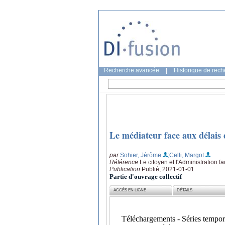
Recherche avancée
|
Historique de rec
Le médiateur face aux délais d
par
Sohier, Jérôme
;Celli, Margot
Référence
Le citoyen et l'Administration f
Publication
Publié, 2021-01-01
Partie d'ouvrage collectif
ACCÈS EN LIGNE
DÉTAILS