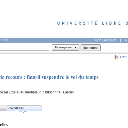
herche
Mon DI-fusion
|
À 
Passe-partout
Citer
e recours : faut-il suspendre le vol du temps
ace au juge et au médiateur institutionnel, Larcier
STATISTIQUES