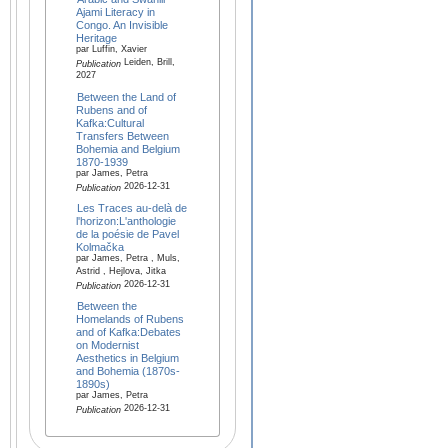
Ajami Literacy in
Congo. An Invisible
Heritage
par Luffin, Xavier
Leiden, Brill,
Publication
2027
Between the Land of
Rubens and of
Kafka:Cultural
Transfers Between
Bohemia and Belgium
1870-1939
par James, Petra
2026-12-31
Publication
Les Traces au-delà de
l'horizon:L'anthologie
de la poésie de Pavel
Kolmačka
par James, Petra , Muls,
Astrid , Hejlova, Jitka
2026-12-31
Publication
Between the
Homelands of Rubens
and of Kafka:Debates
on Modernist
Aesthetics in Belgium
and Bohemia (1870s-
1890s)
par James, Petra
2026-12-31
Publication