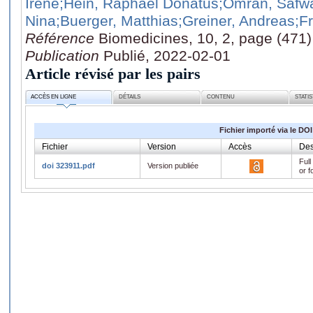
Irene
;Hein, Raphael Donatus
;Omran, Safw
Nina
;Buerger, Matthias
;Greiner, Andreas
;F
Référence
Biomedicines, 10, 2, page (471)
Publication
Publié, 2022-02-01
Article révisé par les pairs
ACCÈS EN LIGNE
DÉTAILS
CONTENU
STATI
Fichier importé via le DOI
Fichier
Version
Accès
Des
Full
doi 323911.pdf
Version publiée
or f