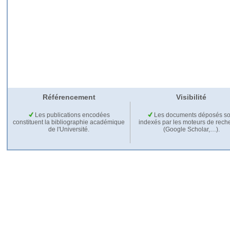
Référencement
Visibilité
Les publications encodées
Les documents déposés so
constituent la bibliographie académique
indexés par les moteurs de rech
de l'Université.
(Google Scholar,…).