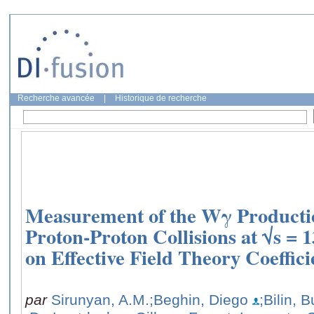
Recherche avancée
|
Historique de recherche
Measurement of the Wγ Productio
Proton-Proton Collisions at √s = 
on Effective Field Theory Coeffici
par
Sirunyan, A.M.
;Beghin, Diego
;Bilin, 