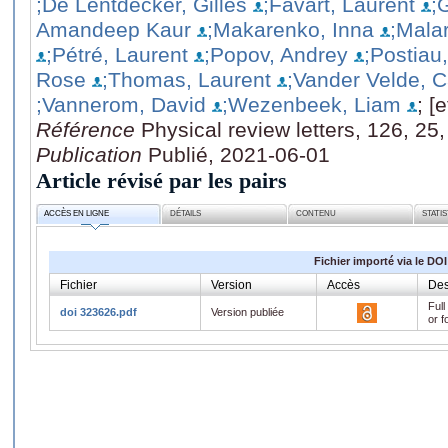
;De Lentdecker, Gilles
;Favart, Laurent
;
Amandeep Kaur
;Makarenko, Inna
;Mala
;Pétré, Laurent
;Popov, Andrey
;Postiau
Rose
;Thomas, Laurent
;Vander Velde, C
;Vannerom, David
;Wezenbeek, Liam
; [e
Référence
Physical review letters, 126, 25
Publication
Publié, 2021-06-01
Article révisé par les pairs
ACCÈS EN LIGNE
DÉTAILS
CONTENU
STATI
Fichier importé via le DOI
Fichier
Version
Accès
Des
Full
doi 323626.pdf
Version publiée
or f