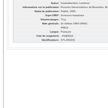
Auteur:
Couloubaritsis, Lambros
Informations sur la publication:
Presses Universitaires de Bruxelles, Br
Statut de publication:
Publié, 1993
Sujet CREF:
Sciences humaines
Volumes/pages:
74 p.
Note générale:
3e édition 1993-1994/1
PHILO
Langue:
Français
Cote de rangement:
, 01Q/5112
Identificateurs:
SYL-002216